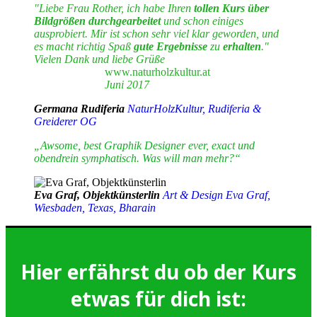
"Liebe Frau Rother, ich habe Ihren
tollen Kurs über
Bildgrößen durchgearbeitet
und schon einiges
ausprobiert. Mir ist schon sehr viel klar geworden, und
es macht richtig Spaß
gute Ergebnisse
zu
erhalten
."
Vielen Dank und liebe Grüße
www.naturholzkultur.at
Juni 2017
Germana Rudiferia
NaturHolzKultur, Rudiferia &
Greiderer OG
„Awsome, best Graphik Designer ever, exact und
obendrein symphatisch. Was will man mehr?“
Eva Graf, Objektkünsterlin
Art & Design Eva Graf,
Wiesbaden, Texas, Bharain
Hier erfährst du ob der Kurs
etwas für dich ist: